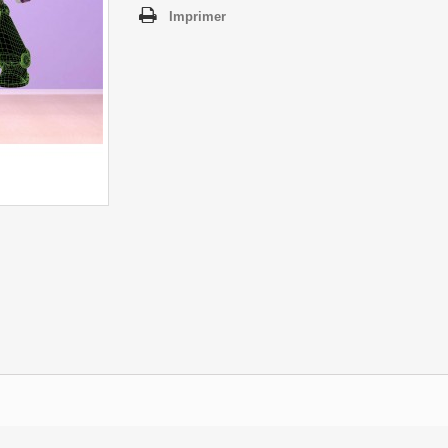
Imprimer