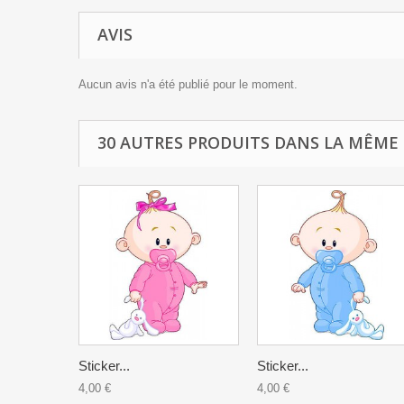
AVIS
Aucun avis n'a été publié pour le moment.
30 AUTRES PRODUITS DANS LA MÊME 
Sticker...
Sticker...
4,00 €
4,00 €