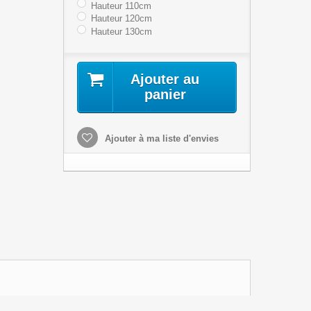
Hauteur 110cm
Hauteur 120cm
Hauteur 130cm
Ajouter au
panier
Ajouter à ma liste d'envies