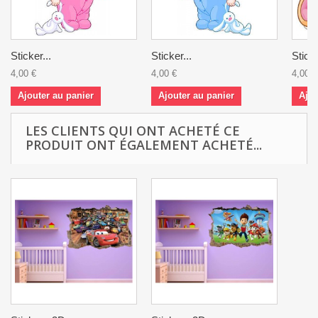
Sticker...
Sticker...
Sticke
4,00 €
4,00 €
4,00 €
Ajouter au panier
Ajouter au panier
Ajou
LES CLIENTS QUI ONT ACHETÉ CE
PRODUIT ONT ÉGALEMENT ACHETÉ...