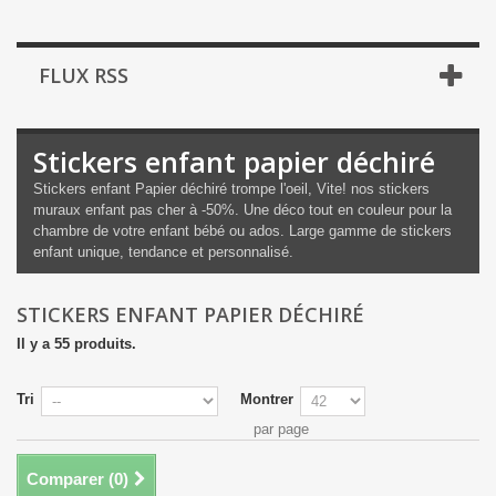
FLUX RSS
Stickers enfant papier déchiré
Stickers enfant Papier déchiré trompe l'oeil, Vite! nos stickers
muraux enfant pas cher à -50%. Une déco tout en couleur pour la
chambre de votre enfant bébé ou ados. Large gamme de stickers
enfant unique, tendance et personnalisé.
STICKERS ENFANT PAPIER DÉCHIRÉ
Il y a 55 produits.
Tri
Montrer
par page
Comparer (
0
)