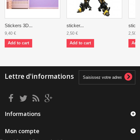
Stickers 3D...
sticker...
sticke
9,40 €
2,50 €
2,50 €
Add to cart
Add to cart
Add 
Lettre d'informations
Informations
Mon compte