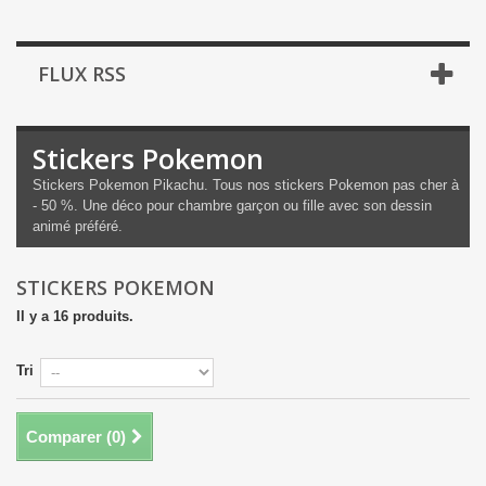
FLUX RSS
Stickers Pokemon
Stickers Pokemon Pikachu. Tous nos stickers Pokemon pas cher à
- 50 %. Une déco pour chambre garçon ou fille avec son dessin
animé préféré.
STICKERS POKEMON
Il y a 16 produits.
Tri
Comparer (
0
)