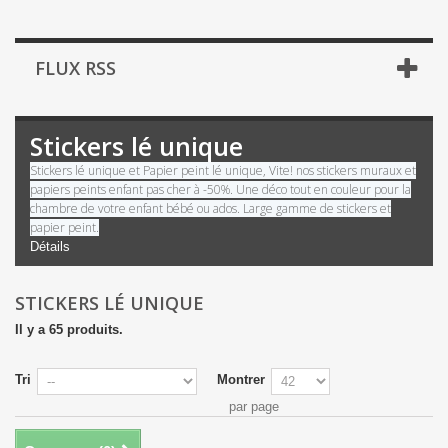
FLUX RSS
Stickers lé unique
Stickers lé unique et Papier peint lé unique, Vite! nos stickers muraux et
papiers peints enfant pas cher à -50%. Une déco tout en couleur pour la
chambre de votre enfant bébé ou ados. Large gamme de stickers et
papier peint.
Détails
STICKERS LÉ UNIQUE
Il y a 65 produits.
Tri
Montrer
par page