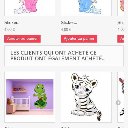
Sticker...
Sticker...
Sticke
4,00 €
4,00 €
4,00 €
Ajouter au panier
Ajouter au panier
Ajou
LES CLIENTS QUI ONT ACHETÉ CE
PRODUIT ONT ÉGALEMENT ACHETÉ...