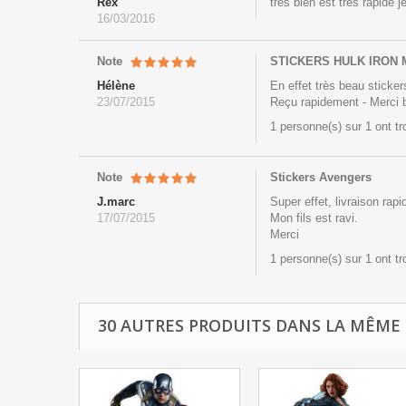
Rex
tres bien est tres rapide
16/03/2016
Note
STICKERS HULK IRON
Hélène
En effet très beau stickers
23/07/2015
Reçu rapidement - Merci
1 personne(s) sur 1 ont t
Note
Stickers Avengers
J.marc
Super effet, livraison rapid
17/07/2015
Mon fils est ravi.
Merci
1 personne(s) sur 1 ont t
30 AUTRES PRODUITS DANS LA MÊME 