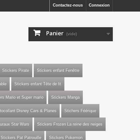
Contactez-nous
Connexion
Panier
(vide)
Stickers Pirate
Stickers enfant Fenêtre
able
Stickers enfant Tête de lit
ers Mario et Super mario
Stickers Manga
utocollant Disney Cars & Planes
Stichers Féérique
uraux Star Wars
Stickers Frozen La reine des neiges
Stickers Pat Patrouille
Stickers Pokemon