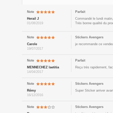
Note
Parfait
Herail J
Commandé le lundi matin, 
01/08/2019
Très bonne qualité du pro
Note
Stickers Avengers
Carole
je recommande ce vendeur
19/07/2017
Note
Parfait
MENNECHEZ laetitia
Reçu très rapidement, faci
14/04/2017
Note
Stickers Avengers
Rémy
Super Sticker arriver avan
16/12/2016
Note
Stickers Avengers