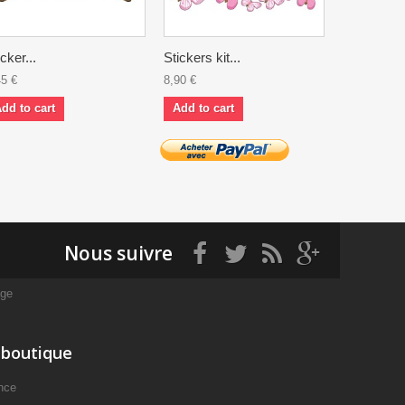
icker...
Stickers kit...
Stickers...
45 €
8,90 €
3,50 €
dd to cart
Add to cart
Add to ca
Nous suivre
age
 boutique
nce