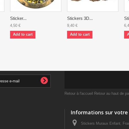
Sticker...
Stickers 3D...
St
4,50 €
9,40 €
6,
Add to cart
Add to cart
A
Retour à l'accueil
Retour au haut de p
Informations sur votre
Stickers Muraux Enfant, Fra