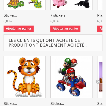
Sticker...
7 stickers...
Planc
6,00 €
6,00 €
6,00 €
Ajouter au panier
Ajouter au panier
Ajou
LES CLIENTS QUI ONT ACHETÉ CE
PRODUIT ONT ÉGALEMENT ACHETÉ...
Sticker...
Sticker...
Sticke