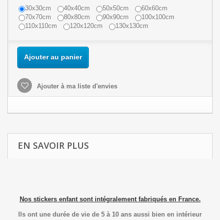
30x30cm
40x40cm
50x50cm
60x60cm
70x70cm
80x80cm
90x90cm
100x100cm
110x110cm
120x120cm
130x130cm
Ajouter au panier
Ajouter à ma liste d'envies
EN SAVOIR PLUS
Nos stickers enfant sont intégralement fabriqués en France.
Ils ont une durée de vie de 5 à 10 ans aussi bien en intérieur