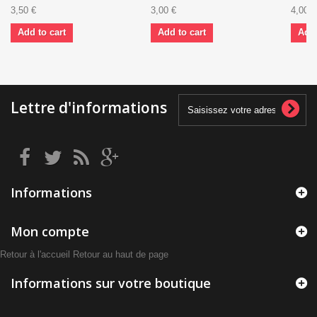
3,50 €
3,00 €
4,00 €
Add to cart
Add to cart
Add 
Lettre d'informations
Informations
Mon compte
Retour à l'accueil
Retour au haut de page
Informations sur votre boutique