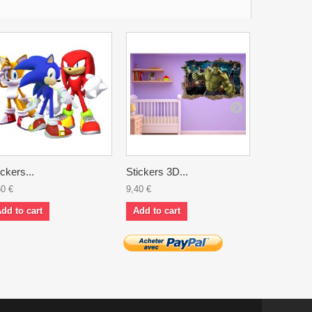
ickers...
Stickers 3D...
Sticker...
50 €
9,40 €
5,90 €
dd to cart
Add to cart
Add to ca