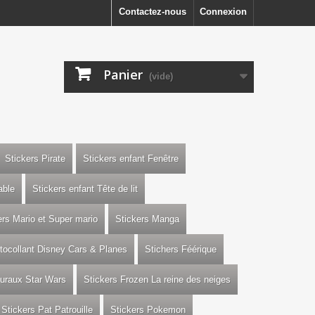
Contactez-nous
Connexion
Panier
(vide)
Stickers Pirate
Stickers enfant Fenêtre
able
Stickers enfant Tête de lit
ers Mario et Super mario
Stickers Manga
utocollant Disney Cars & Planes
Stichers Féérique
uraux Star Wars
Stickers Frozen La reine des neiges
Stickers Pat Patrouille
Stickers Pokemon