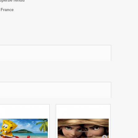
superbe rendu
 France