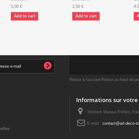
5,00 €
2,50 €
4,
Add to cart
Add to cart
A
Retour à l'accueil
Retour au haut de p
Informations sur votre
Stickers Muraux Enfant, Fra
E-mail :
contact@art-deco-sti
elles