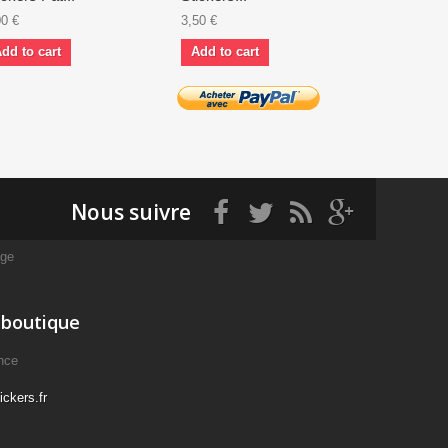
00 €
3,50 €
4,00 €
dd to cart
Add to cart
Add to ca
Nous suivre
age
 boutique
nce
ckers.fr