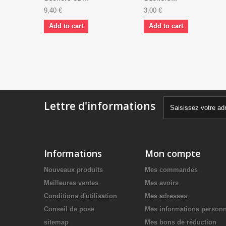
9,40 €
3,00 €
Add to cart
Add to cart
Lettre d'informations
Informations
Mon compte
Nouveaux produits
Mes commandes
Meilleures ventes
Mes avoirs
Conditions d'utilisation
Mes adresses
Conseil de pose
Mes informations personn
sitemap
Mes bons de réduction