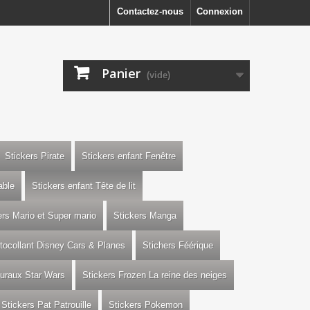
Contactez-nous
Connexion
Panier
(vide)
Stickers Pirate
Stickers enfant Fenêtre
able
Stickers enfant Tête de lit
ers Mario et Super mario
Stickers Manga
utocollant Disney Cars & Planes
Stichers Féérique
uraux Star Wars
Stickers Frozen La reine des neiges
Stickers Pat Patrouille
Stickers Pokemon