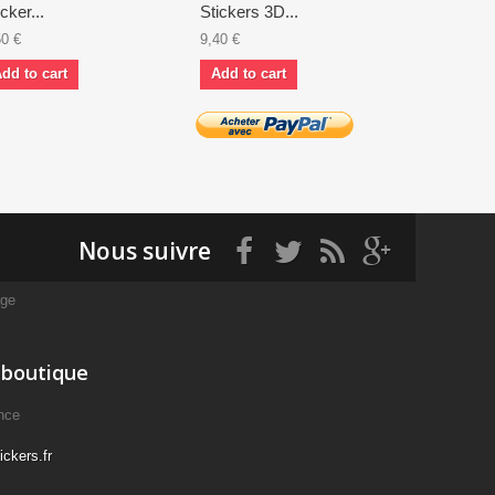
icker...
Stickers 3D...
stickers...
50 €
9,40 €
3,00 €
dd to cart
Add to cart
Add to ca
Nous suivre
age
 boutique
nce
ckers.fr