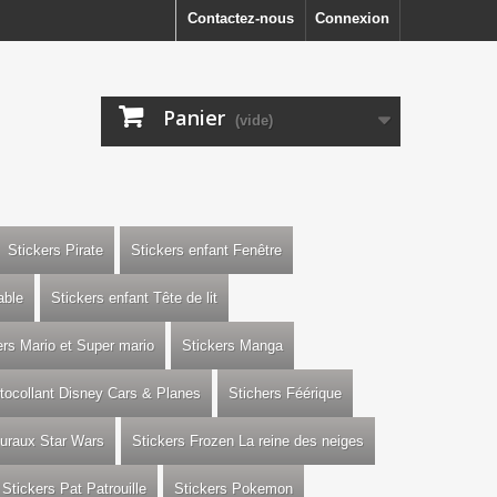
Contactez-nous
Connexion
Panier
(vide)
Stickers Pirate
Stickers enfant Fenêtre
able
Stickers enfant Tête de lit
ers Mario et Super mario
Stickers Manga
utocollant Disney Cars & Planes
Stichers Féérique
uraux Star Wars
Stickers Frozen La reine des neiges
Stickers Pat Patrouille
Stickers Pokemon