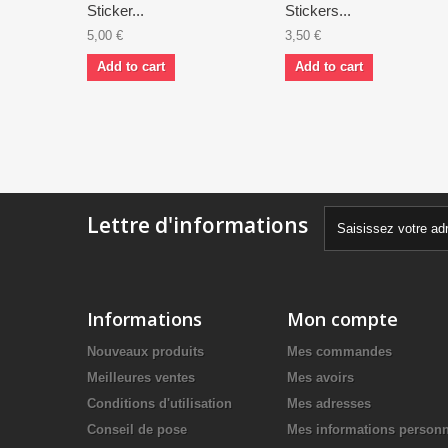
Sticker...
Stickers...
5,00 €
3,50 €
Add to cart
Add to cart
Lettre d'informations
Informations
Mon compte
Nouveaux produits
Mes commandes
Meilleures ventes
Mes avoirs
Conditions d'utilisation
Mes adresses
Conseil de pose
Mes informations personn