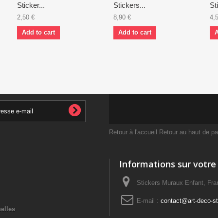
Sticker...
Stickers...
St
2,50 €
8,90 €
4,
Add to cart
Add to cart
A
Retour à l'accueil
Retour au haut de p
Informations sur votre
Stickers Muraux Enfant, Fra
E-mail :
contact@art-deco-sti
elles