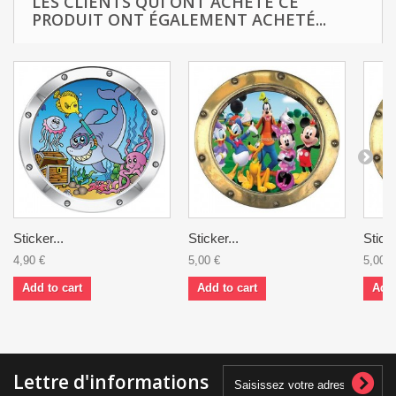
LES CLIENTS QUI ONT ACHETÉ CE
PRODUIT ONT ÉGALEMENT ACHETÉ...
Sticker...
Sticker...
Sticke
4,90 €
5,00 €
5,00 €
Add to cart
Add to cart
Add 
Lettre d'informations