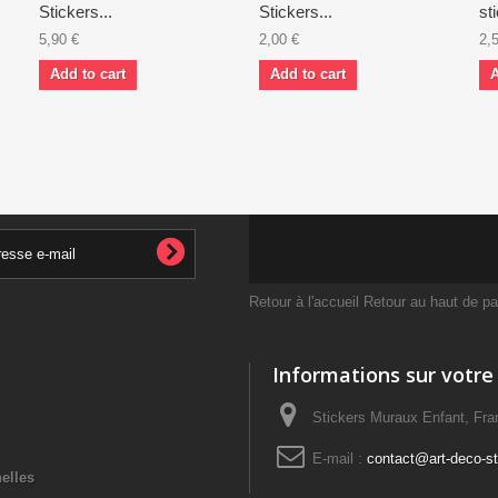
Stickers...
Stickers...
st
5,90 €
2,00 €
2,
Add to cart
Add to cart
A
Retour à l'accueil
Retour au haut de p
Informations sur votre
Stickers Muraux Enfant, Fra
E-mail :
contact@art-deco-sti
elles