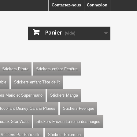
Contactez-nous
Connexion
Panier
(vide)
Stickers Pirate
Stickers enfant Fenêtre
able
Stickers enfant Tête de lit
ers Mario et Super mario
Stickers Manga
utocollant Disney Cars & Planes
Stichers Féérique
uraux Star Wars
Stickers Frozen La reine des neiges
Stickers Pat Patrouille
Stickers Pokemon