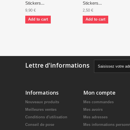
Stickers...
Stickers...
9,90 €
2,50 €
Add to cart
Add to cart
Lettre d'informations
Informations
Mon compte
Nouveaux produits
Mes commandes
Meilleures ventes
Mes avoirs
Conditions d'utilisation
Mes adresses
Conseil de pose
Mes informations personn