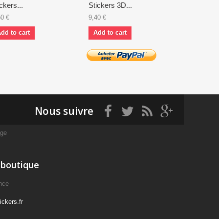
ickers...
Stickers 3D...
Stickers...
50 €
9,40 €
2,00 €
dd to cart
Add to cart
Add to ca
Nous suivre
age
 boutique
nce
ckers.fr