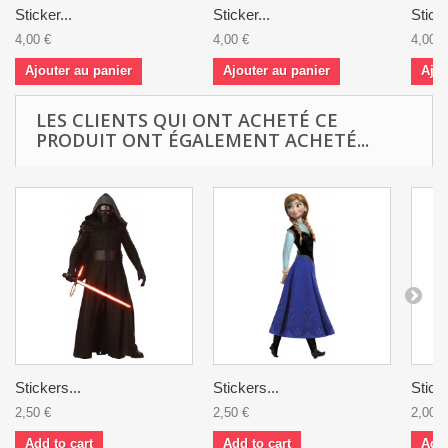
Sticker...
Sticker...
Sticke
4,00 €
4,00 €
4,00 €
Ajouter au panier
Ajouter au panier
Ajou
LES CLIENTS QUI ONT ACHETÉ CE
PRODUIT ONT ÉGALEMENT ACHETÉ...
Stickers...
Stickers...
Sticke
2,50 €
2,50 €
2,00 €
Add to cart
Add to cart
Add 