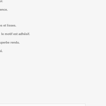
ur.
ence.
s et lisses.
le motif est adhésif.
superbe rendu.
é.