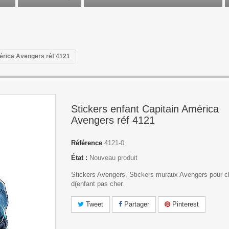
érica Avengers réf 4121
Stickers enfant Capitain América
Avengers réf 4121
Référence
4121-0
État :
Nouveau produit
Stickers Avengers, Stickers muraux Avengers pour 
d(enfant pas cher.
Tweet
Partager
Pinterest