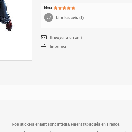
Note
Lire les avis (
1
)
Envoyer à un ami
Imprimer
Nos stickers enfant sont intégralement fabriqués en France.