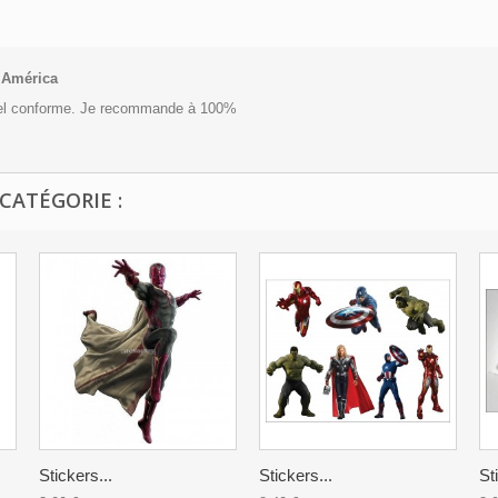
n América
riel conforme. Je recommande à 100%
CATÉGORIE :
Stickers...
Stickers...
St