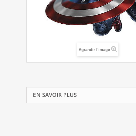
Agrandir l'image
EN SAVOIR PLUS