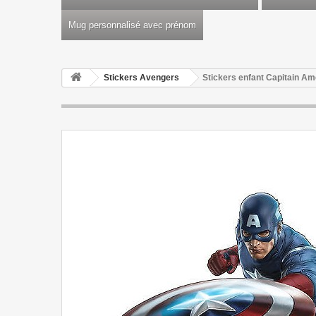
Mug personnalisé avec prénom
Stickers Avengers
Stickers enfant Capitain Am