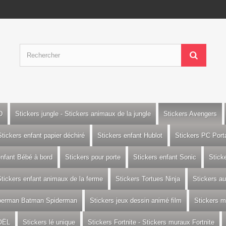
D
Stickers jungle - Stickers animaux de la jungle
Stickers Avengers
Stickers enfant papier déchiré
Stickers enfant Hublot
Stickers PC Port
enfant Bébé à bord
Stickers pour porte
Stickers enfant Sonic
Stick
tickers enfant animaux de la ferme
Stickers Tortues Ninja
Stickers a
uperman Batman Spiderman
Stickers jeux dessin animé film
Stickers m
OËL
Stickers lé unique
Stickers Fortnite - Stickers muraux Fortnite