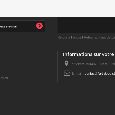
Retour à l'accueil
Retour au haut de p
Informations sur votre
Stickers Muraux Enfant, Fra
E-mail :
contact@art-deco-sti
elles