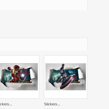
ickers...
Stickers...
Stickers...