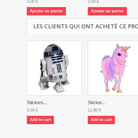
3,00 €
3,00 €
Ajouter au panier
Ajouter au panier
LES CLIENTS QUI ONT ACHETÉ CE PR
Stickers...
Sticker...
3,50 €
11,80 €
Add to cart
Add to cart