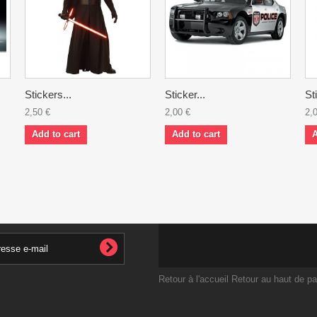
Stickers...
Sticker...
St
2,50 €
2,00 €
2,
Add to cart
Add to cart
A
Retour à l'accueil
Retour au haut de p