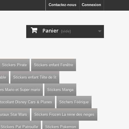
Contactez-nous
Connexion
Panier
(vide)
Stickers Pirate
Stickers enfant Fenêtre
able
Stickers enfant Tête de lit
ers Mario et Super mario
Stickers Manga
utocollant Disney Cars & Planes
Stichers Féérique
uraux Star Wars
Stickers Frozen La reine des neiges
Stickers Pat Patrouille
Stickers Pokemon