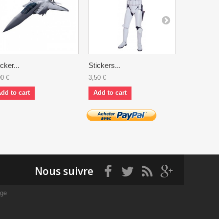
icker...
Stickers...
Stickers...
00 €
3,50 €
5,90 €
dd to cart
Add to cart
Add to ca
Nous suivre
age