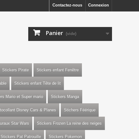
Contactez-nous
Connexion
Panier
(vide)
Stickers Pirate
Stickers enfant Fenêtre
able
Stickers enfant Tête de lit
ers Mario et Super mario
Stickers Manga
utocollant Disney Cars & Planes
Stichers Féérique
uraux Star Wars
Stickers Frozen La reine des neiges
Stickers Pat Patrouille
Stickers Pokemon