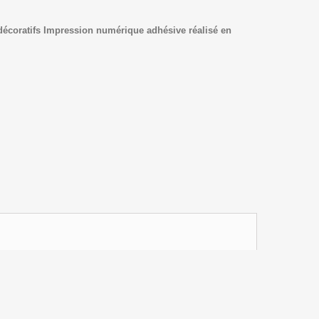
écoratifs
Impression numériq
ue adhésive réalisé en