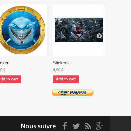
icker...
Stickers...
Stickers 3
00 €
9,90 €
9,40 €
dd to cart
Add to cart
Add to ca
Nous suivre