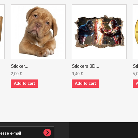
Sticker...
Stickers 3D...
St
2,00 €
9,40 €
5,
Add to cart
Add to cart
A