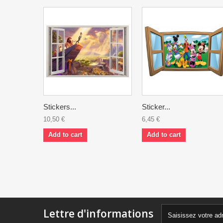
Stickers...
Sticker...
10,50 €
6,45 €
Add to cart
Add to cart
Lettre d'informations