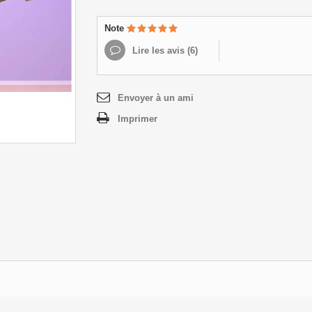
Note
Lire les avis (
6
)
Envoyer à un ami
Imprimer