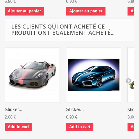
6,90 €
6,90 €
6,90 €
Ajouter au panier
Ajouter au panier
Ajou
LES CLIENTS QUI ONT ACHETÉ CE
PRODUIT ONT ÉGALEMENT ACHETÉ...
Sticker...
Sticker...
sticke
2,00 €
6,90 €
3,00 €
Add to cart
Add to cart
Add 