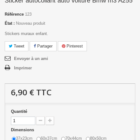
Sticker autocollant auto voiture Bmw m3 A255
Référence
123
État :
Nouveau produit
Stickers muraux enfant.
Tweet
Partager
Pinterest
Envoyer à un ami
Imprimer
6,90 €
TTC
Quantité
Dimensions
37x23cm
60x37cm
70x44cm
80x50cm