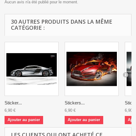
Aucun avis n'a été publié pour le moment.
30 AUTRES PRODUITS DANS LA MÊME
CATÉGORIE :
Sticker...
Stickers...
Sticke
6,90 €
6,90 €
6,90 €
Ajouter au panier
Ajouter au panier
Ajou
LES CLIENTS QUI ONT ACHETÉ CE