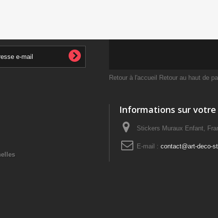
Retour à l'accueil
Retour au haut de p
Informations sur votre
Stickers Muraux Enfant, Fra
E-mail :
contact@art-deco-sti
elles