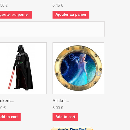
,50 €
6,45 €
10,50 €
jouter au panier
Ajouter au panier
Ajouter a
ickers...
Sticker...
Stickers...
50 €
5,00 €
9,90 €
dd to cart
Add to cart
Add to ca