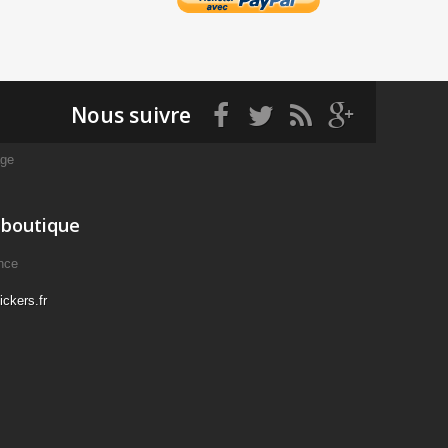
Nous suivre
age
 boutique
nce
ckers.fr