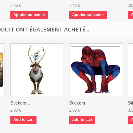
6,45 €
7,40 €
10
Ajouter au panier
Ajouter au panier
A
ODUIT ONT ÉGALEMENT ACHETÉ...
Stickers...
Stickers...
St
2,00 €
2,50 €
3,
Add to cart
Add to cart
A