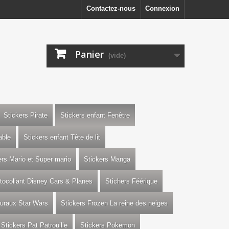
Contactez-nous
Connexion
Panier
(vide)
Stickers Pirate
Stickers enfant Fenêtre
able
Stickers enfant Tête de lit
ers Mario et Super mario
Stickers Manga
utocollant Disney Cars & Planes
Stichers Féérique
uraux Star Wars
Stickers Frozen La reine des neiges
Stickers Pat Patrouille
Stickers Pokemon