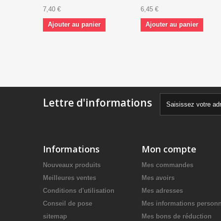
7,40 €
6,45 €
Ajouter au panier
Ajouter au panier
Lettre d'informations
Informations
Mon compte
Nouveaux produits
Mes commandes
Meilleures ventes
Mes avoirs
Conditions d'utilisation
Mes adresses
Conseil de pose
Mes informations personn
sitemap
Mes bons de réduction