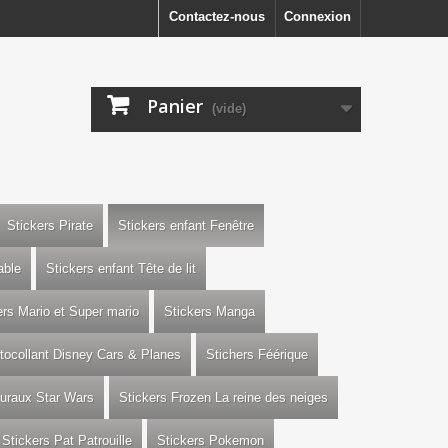
Contactez-nous
Connexion
Panier
(vide)
Stickers Pirate
Stickers enfant Fenêtre
able
Stickers enfant Tête de lit
ers Mario et Super mario
Stickers Manga
utocollant Disney Cars & Planes
Stichers Féérique
uraux Star Wars
Stickers Frozen La reine des neiges
Stickers Pat Patrouille
Stickers Pokemon