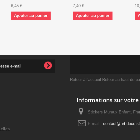
6,45 €
7,40 €
10
Ajouter au panier
Ajouter au panier
A
Retour à l'accueil
Retour au haut de p
Informations sur votre
Stickers Muraux Enfant, Fra
E-mail :
contact@art-deco-sti
elles