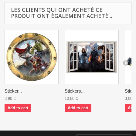
LES CLIENTS QUI ONT ACHETÉ CE
PRODUIT ONT ÉGALEMENT ACHETÉ...
Sticker...
Stickers...
Sticke
3,90 €
10,50 €
3,00 €
Add to cart
Add to cart
Add 