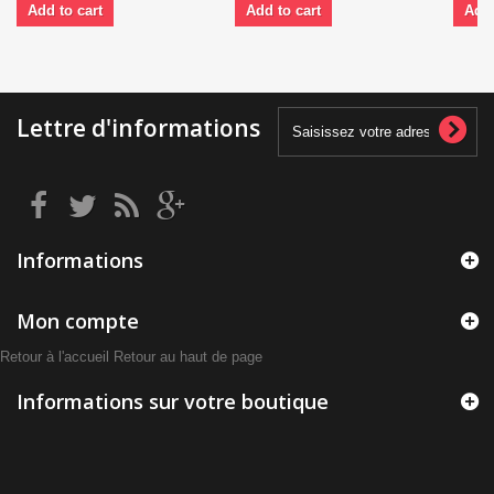
Add to cart
Add to cart
Add 
Lettre d'informations
Informations
Mon compte
Retour à l'accueil
Retour au haut de page
Informations sur votre boutique