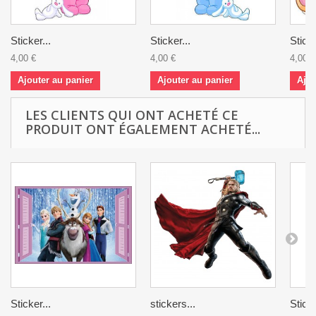
Sticker...
Sticker...
Sticke
4,00 €
4,00 €
4,00 €
Ajouter au panier
Ajouter au panier
Ajou
LES CLIENTS QUI ONT ACHETÉ CE
PRODUIT ONT ÉGALEMENT ACHETÉ...
Sticker...
stickers...
Sticke