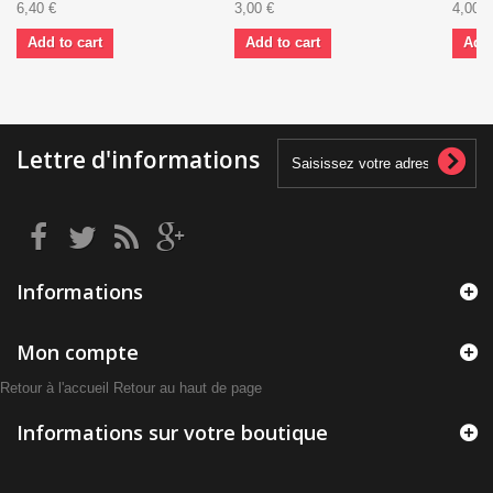
6,40 €
3,00 €
4,00 €
Add to cart
Add to cart
Add 
Lettre d'informations
Informations
Mon compte
Retour à l'accueil
Retour au haut de page
Informations sur votre boutique