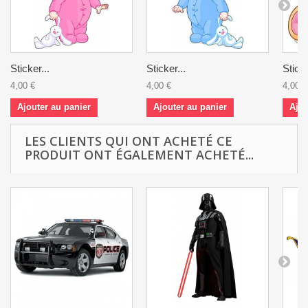
Sticker...
Sticker...
Sticke
4,00 €
4,00 €
4,00 €
Ajouter au panier
Ajouter au panier
Ajou
LES CLIENTS QUI ONT ACHETÉ CE
PRODUIT ONT ÉGALEMENT ACHETÉ...