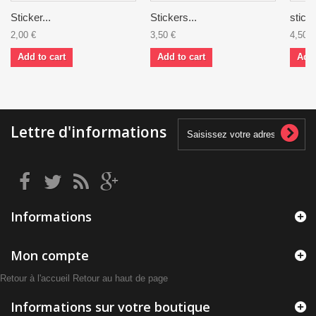
Sticker...
Stickers...
sticke
2,00 €
3,50 €
4,50 €
Add to cart
Add to cart
Add 
Lettre d'informations
Informations
Mon compte
Retour à l'accueil
Retour au haut de page
Informations sur votre boutique