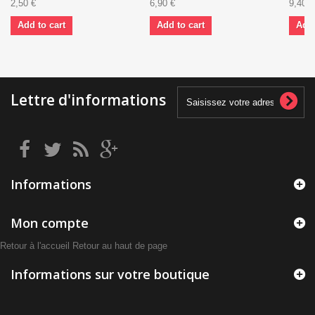
2,50 €
6,90 €
9,40 €
Add to cart
Add to cart
Add 
Lettre d'informations
Informations
Mon compte
Retour à l'accueil
Retour au haut de page
Informations sur votre boutique