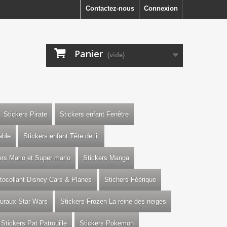
Contactez-nous
Connexion
Panier
(vide)
Stickers Pirate
Stickers enfant Fenêtre
able
Stickers enfant Tête de lit
ers Mario et Super mario
Stickers Manga
utocollant Disney Cars & Planes
Stichers Féérique
uraux Star Wars
Stickers Frozen La reine des neiges
Stickers Pat Patrouille
Stickers Pokemon