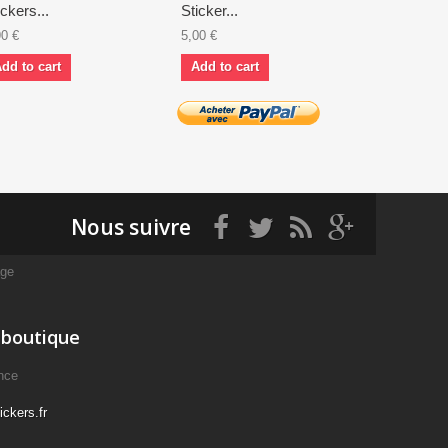
ickers...
Sticker...
Stickers...
90 €
5,00 €
4,10 €
dd to cart
Add to cart
Add to ca
Nous suivre
age
 boutique
nce
ckers.fr