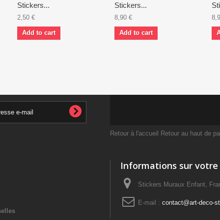
Stickers...
Stickers...
St
2,50 €
8,90 €
8,
Add to cart
Add to cart
A
Retour à l'accueil
Retour au haut de p
Informations sur votre
Stickers Muraux Enfant, Fra
E-mail :
contact@art-deco-sti
elles