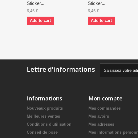
Sticker...
Sticker...
6,45 €
6,45 €
Add to cart
Add to cart
Lettre d'informations
Informations
Mon compte
Nouveaux produits
Mes commandes
Meilleures ventes
Mes avoirs
Conditions d'utilisation
Mes adresses
Conseil de pose
Mes informations personn