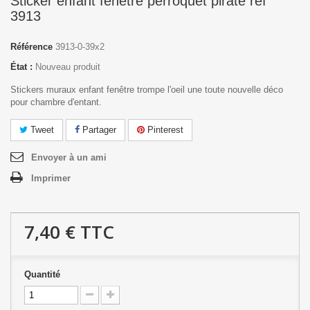
Sticker enfant fenêtre perroquet pirate réf
3913
Référence
3913-0-39x2
État :
Nouveau produit
Stickers muraux enfant fenêtre trompe l'oeil une toute nouvelle déco
pour chambre d'entant.
Tweet
Partager
Pinterest
Envoyer à un ami
Imprimer
7,40 €
TTC
Quantité