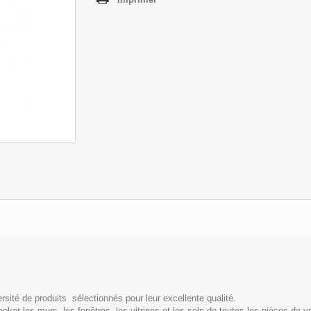
sité de produits sélectionnés pour leur excellente qualité.
er les murs, les fenêtres, les vitrines et les sols de toutes les pièces de vot