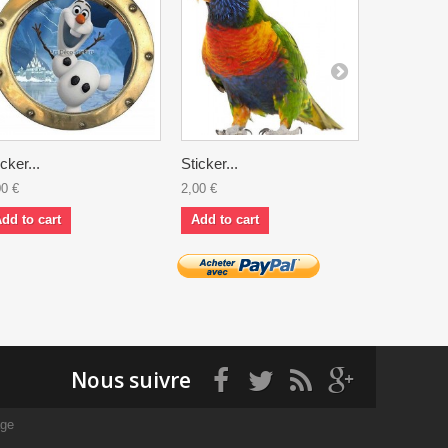
icker...
Sticker...
Stickers...
00 €
2,00 €
3,00 €
dd to cart
Add to cart
Add to ca
Nous suivre
age