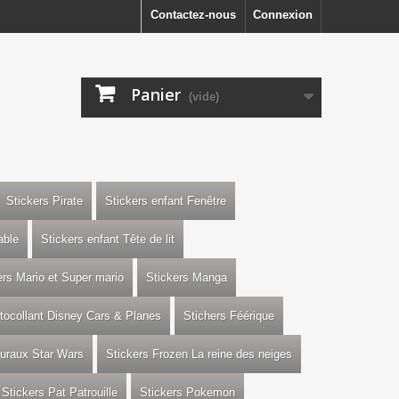
Contactez-nous
Connexion
Panier
(vide)
Stickers Pirate
Stickers enfant Fenêtre
able
Stickers enfant Tête de lit
ers Mario et Super mario
Stickers Manga
utocollant Disney Cars & Planes
Stichers Féérique
uraux Star Wars
Stickers Frozen La reine des neiges
Stickers Pat Patrouille
Stickers Pokemon