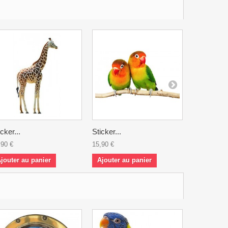
icker...
Sticker...
Sticker...
,90 €
15,90 €
45,90 €
jouter au panier
Ajouter au panier
Ajouter a