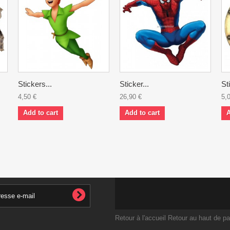
Stickers...
Sticker...
St
4,50 €
26,90 €
5,
Add to cart
Add to cart
A
Retour à l'accueil
Retour au haut de p