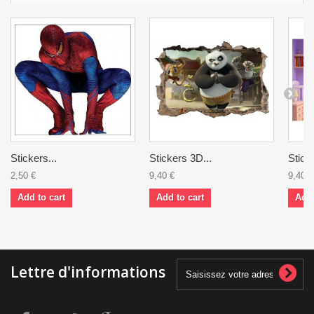
Stickers...
Stickers 3D...
Stick
2,50 €
9,40 €
9,40 €
Add to cart
Add to cart
Add 
Lettre d'informations