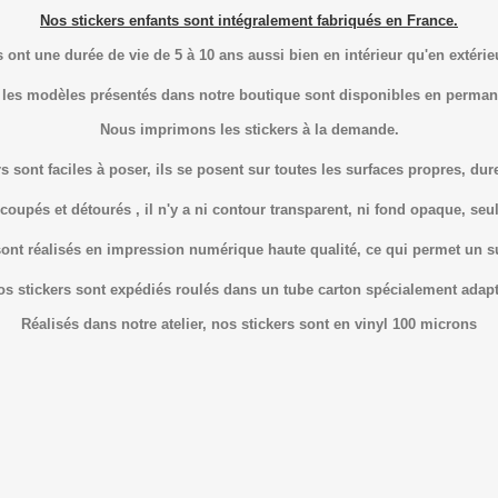
Nos stickers enfants sont intégralement fabriqués en France.
s ont une durée de vie de 5 à 10 ans aussi bien en intérieur qu'en extérie
 les modèles présentés dans notre boutique sont disponibles en perman
Nous imprimons les stickers à la demande.
s sont faciles à poser, ils se posent sur toutes les surfaces propres, dure
coupés et détourés , il n'y a ni contour transparent, ni fond opaque, seul 
sont réalisés en impression numérique haute qualité, ce qui permet un 
os stickers sont expédiés roulés dans un tube carton spécialement adapt
Réalisés dans notre atelier, nos stickers sont en vinyl 100 microns