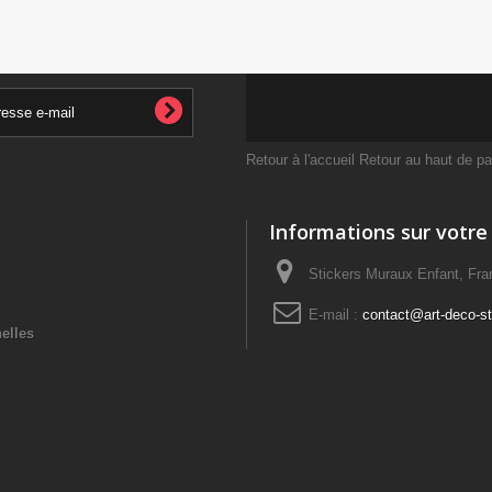
Retour à l'accueil
Retour au haut de p
Informations sur votre
Stickers Muraux Enfant, Fra
E-mail :
contact@art-deco-sti
elles