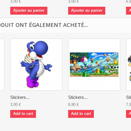
3,00 €
3,00 €
6,
Ajouter au panier
Ajouter au panier
A
ODUIT ONT ÉGALEMENT ACHETÉ...
Stickers...
Stickers...
St
3,00 €
8,90 €
7,
Add to cart
Add to cart
A