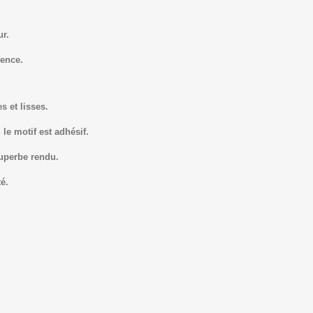
ur.
ence.
s et lisses.
le motif est adhésif.
superbe rendu.
é.