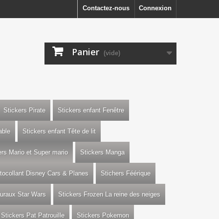
Contactez-nous
Connexion
Panier
(vide)
Stickers Pirate
Stickers enfant Fenêtre
able
Stickers enfant Tête de lit
ers Mario et Super mario
Stickers Manga
utocollant Disney Cars & Planes
Stichers Féérique
uraux Star Wars
Stickers Frozen La reine des neiges
Stickers Pat Patrouille
Stickers Pokemon