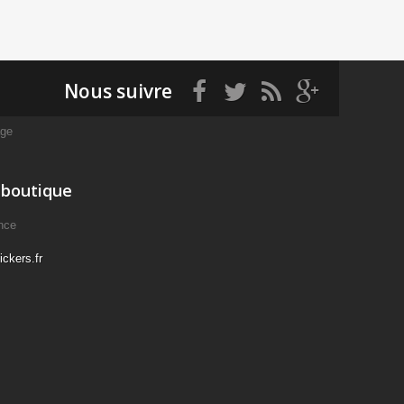
Nous suivre
age
 boutique
nce
ckers.fr