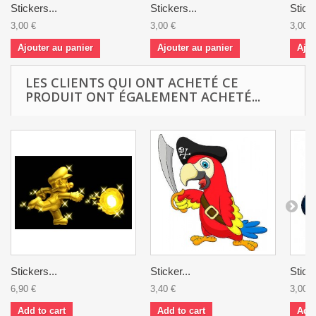
Stickers...
Stickers...
Sticke
3,00 €
3,00 €
3,00 €
Ajouter au panier
Ajouter au panier
Ajou
LES CLIENTS QUI ONT ACHETÉ CE
PRODUIT ONT ÉGALEMENT ACHETÉ...
Stickers...
Sticker...
Sticke
6,90 €
3,40 €
3,00 €
Add to cart
Add to cart
Add 