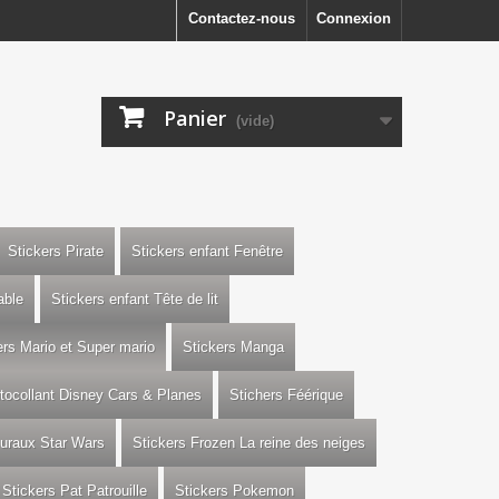
Contactez-nous
Connexion
Panier
(vide)
Stickers Pirate
Stickers enfant Fenêtre
able
Stickers enfant Tête de lit
ers Mario et Super mario
Stickers Manga
utocollant Disney Cars & Planes
Stichers Féérique
uraux Star Wars
Stickers Frozen La reine des neiges
Stickers Pat Patrouille
Stickers Pokemon