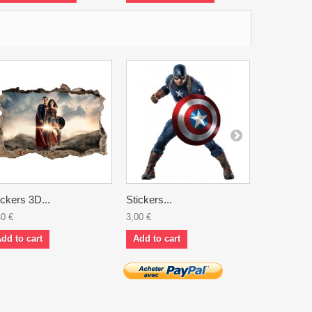
ickers 3D...
Stickers...
Sticker...
40 €
3,00 €
6,90 €
dd to cart
Add to cart
Add to ca