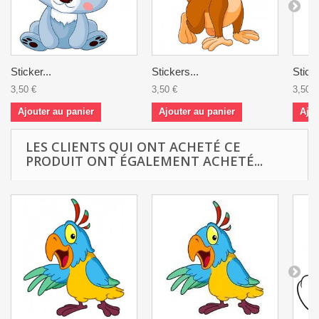
Sticker...
Stickers...
Sticke
3,50 €
3,50 €
3,50 €
Ajouter au panier
Ajouter au panier
Ajou
LES CLIENTS QUI ONT ACHETÉ CE
PRODUIT ONT ÉGALEMENT ACHETÉ...