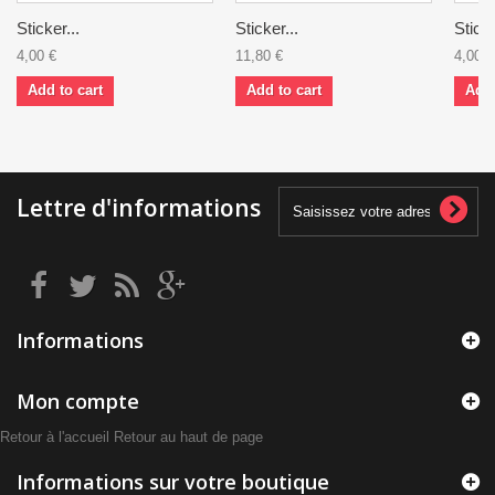
Sticker...
Sticker...
Sticke
4,00 €
11,80 €
4,00 €
Add to cart
Add to cart
Add 
Lettre d'informations
Informations
Mon compte
Retour à l'accueil
Retour au haut de page
Informations sur votre boutique