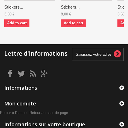
Stickers...
Stickers...
Sticke
3,50 €
8,00 €
3,50 €
Add to cart
Add to cart
Add 
Lettre d'informations
Informations
Mon compte
Retour à l'accueil
Retour au haut de page
Informations sur votre boutique