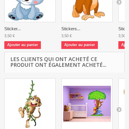
Sticker...
Stickers...
Sticke
3,50 €
3,50 €
3,50 €
Ajouter au panier
Ajouter au panier
Ajou
LES CLIENTS QUI ONT ACHETÉ CE
PRODUIT ONT ÉGALEMENT ACHETÉ...