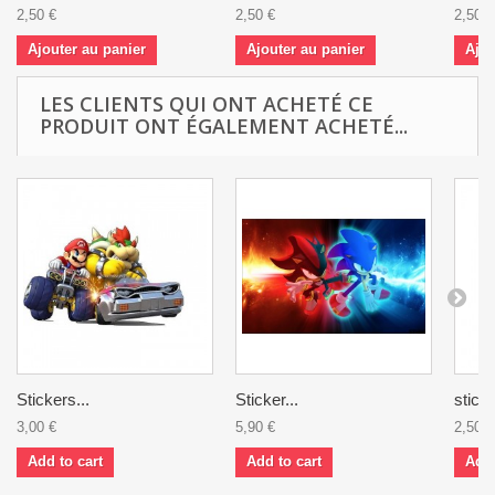
2,50 €
2,50 €
2,50 €
Ajouter au panier
Ajouter au panier
Ajou
LES CLIENTS QUI ONT ACHETÉ CE
PRODUIT ONT ÉGALEMENT ACHETÉ...
Stickers...
Sticker...
sticke
3,00 €
5,90 €
2,50 €
Add to cart
Add to cart
Add 