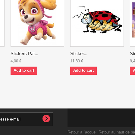
Stickers Pat...
Sticker...
St
4,00 €
11,80 €
9,
Add to cart
Add to cart
A
Retour à l'accueil
Retour au haut de p