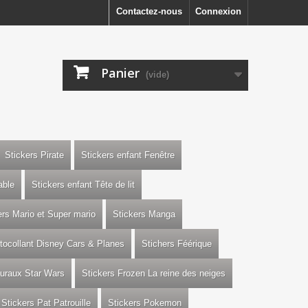
Contactez-nous
Connexion
Panier
(vide)
Stickers Pirate
Stickers enfant Fenêtre
able
Stickers enfant Tête de lit
ers Mario et Super mario
Stickers Manga
utocollant Disney Cars & Planes
Stichers Féérique
uraux Star Wars
Stickers Frozen La reine des neiges
Stickers Pat Patrouille
Stickers Pokemon