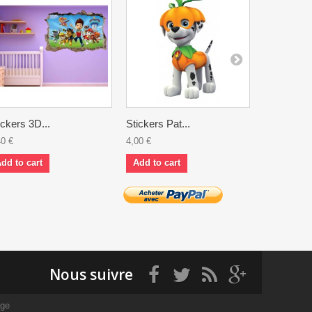
ickers 3D...
Stickers Pat...
Sticker...
40 €
4,00 €
11,80 €
dd to cart
Add to cart
Add to ca
Nous suivre
age