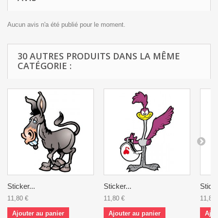
Aucun avis n'a été publié pour le moment.
30 AUTRES PRODUITS DANS LA MÊME
CATÉGORIE :
Sticker...
Sticker...
Sticke
11,80 €
11,80 €
11,80 
Ajouter au panier
Ajouter au panier
Ajou