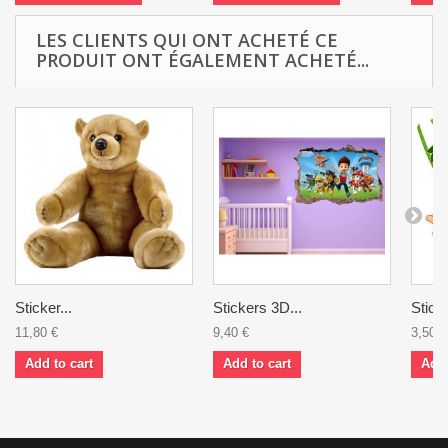
LES CLIENTS QUI ONT ACHETÉ CE
PRODUIT ONT ÉGALEMENT ACHETÉ...
Sticker...
Stickers 3D...
Sticke
11,80 €
9,40 €
3,50 €
Add to cart
Add to cart
Add 