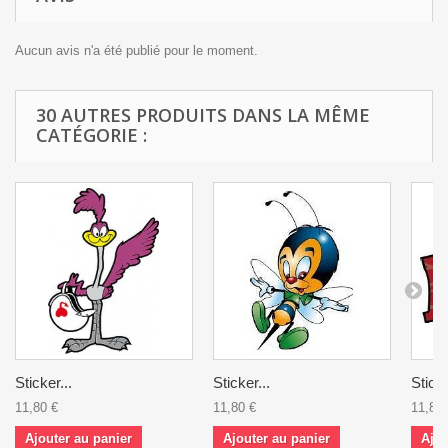
Aucun avis n'a été publié pour le moment.
30 AUTRES PRODUITS DANS LA MÊME
CATÉGORIE :
Sticker...
Sticker...
Sticke
11,80 €
11,80 €
11,80 
Ajouter au panier
Ajouter au panier
Ajou