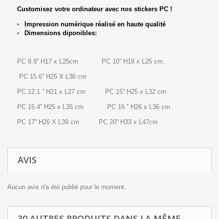
Customisez votre ordinateur avec nos stickers PC !
Impression numérique réalisé en haute qualité
Dimensions diponibles:
PC 8.9'' H17 x L25cm PC 10'' H18 x L25 cm,
PC 15.6'' H25 X L36 cm
PC 12.1 '' H21 x L27 cm PC 15'' H25 x L32 cm
PC 15.4'' H25 x L35 cm PC 16 '' H26 x L36 cm
PC 17'' H26 X L39 cm PC 20'' H33 x L47cm
AVIS
Aucun avis n'a été publié pour le moment.
30 AUTRES PRODUITS DANS LA MÊME