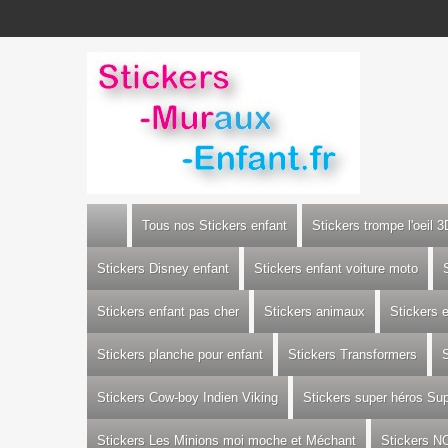
Tous nos Stickers enfant
Stickers trompe l'oeil 3
Stickers Disney enfant
Stickers enfant voiture moto
Stickers enfant pas cher
Stickers animaux
Stickers 
Stickers planche pour enfant
Stickers Transformers
S
Stickers Cow-boy Indien Viking
Stickers super héros S
Stickers Les Minions moi moche et Méchant
Stickers N