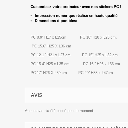
Customisez votre ordinateur avec nos stickers PC !
Impression numérique réalisé en haute qualité
Dimensions diponibles:
PC 8.9'' H17 x L25cm PC 10'' H18 x L25 cm,
PC 15.6'' H25 X L36 cm
PC 12.1 '' H21 x L27 cm PC 15'' H25 x L32 cm
PC 15.4'' H25 x L35 cm PC 16 '' H26 x L36 cm
PC 17'' H26 X L39 cm PC 20'' H33 x L47cm
AVIS
Aucun avis n'a été publié pour le moment.