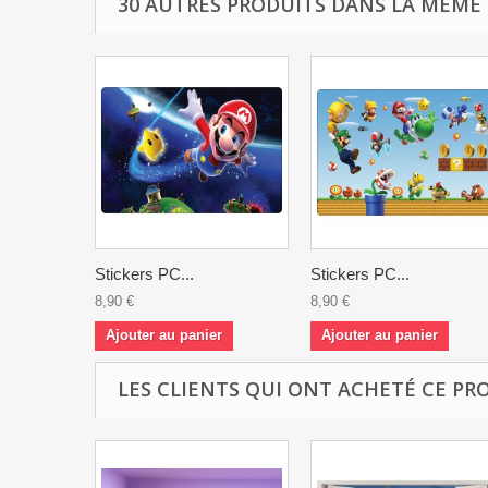
30 AUTRES PRODUITS DANS LA MÊME 
Stickers PC...
Stickers PC...
8,90 €
8,90 €
Ajouter au panier
Ajouter au panier
LES CLIENTS QUI ONT ACHETÉ CE PR