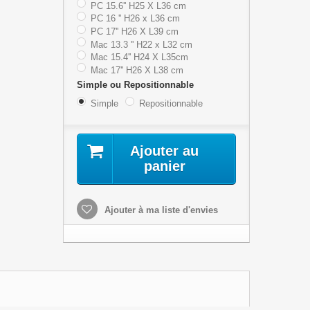
PC 15.6'' H25 X L36 cm
PC 16 '' H26 x L36 cm
PC 17'' H26 X L39 cm
Mac 13.3 '' H22 x L32 cm
Mac 15.4'' H24 X L35cm
Mac 17'' H26 X L38 cm
Simple ou Repositionnable
Simple
Repositionnable
Ajouter au
panier
Ajouter à ma liste d'envies