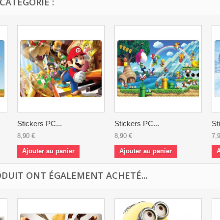
CATÉGORIE :
Stickers PC...
Stickers PC...
St
8,90 €
8,90 €
7,
Ajouter au panier
Ajouter au panier
A
ODUIT ONT ÉGALEMENT ACHETÉ...