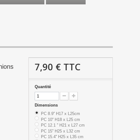
7,90 €
TTC
nions
Quantité
Dimensions
PC 8.9'' H17 x L25cm
PC 10'' H18 x L25 cm
PC 12.1 '' H21 x L27 cm
PC 15'' H25 x L32 cm
PC 15.4'' H25 x L35 cm