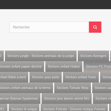
D
Stickers jungle - Stickers animaux de la jungle
Stickers Avengers
Stickers enfant papier déchiré
Stickers enfant Hublot
Stickers PC Port
enfant Bébé à bord
Stickers pour porte
Stickers enfant Sonic
Stick
tickers enfant animaux de la ferme
Stickers Tortues Ninja
Stickers a
uperman Batman Spiderman
Stickers jeux dessin animé film
Stickers m
OËL
Stickers lé unique
Stickers Fortnite - Stickers muraux Fortnite