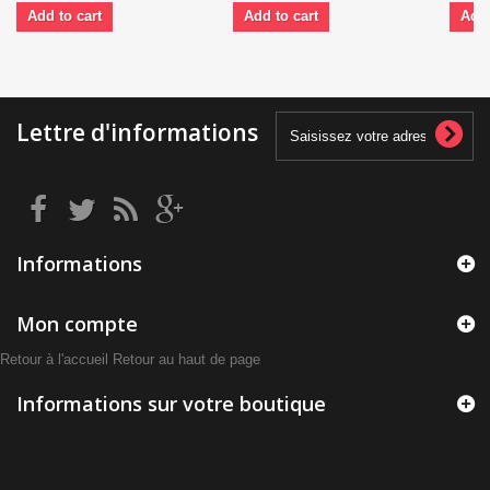
Add to cart
Add to cart
Add 
Lettre d'informations
Informations
Mon compte
Retour à l'accueil
Retour au haut de page
Informations sur votre boutique