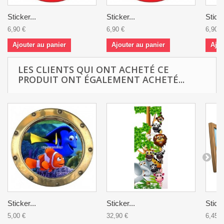
Sticker...
Sticker...
Sticke
6,90 €
6,90 €
6,90 €
Ajouter au panier
Ajouter au panier
Ajou
LES CLIENTS QUI ONT ACHETÉ CE
PRODUIT ONT ÉGALEMENT ACHETÉ...
Sticker...
Sticker...
Sticke
5,00 €
32,90 €
6,45 €