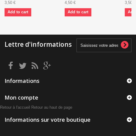
3,50 €
4,50 €
3,50 €
Add to cart
Add to cart
Add 
Lettre d'informations
Informations
Mon compte
Retour à l'accueil
Retour au haut de page
Informations sur votre boutique