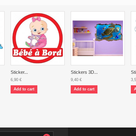
Sticker...
Stickers 3D...
St
6,90 €
9,40 €
3,
Add to cart
Add to cart
A