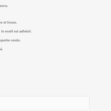
ence.
s et lisses.
le motif est adhésif.
superbe rendu.
é.