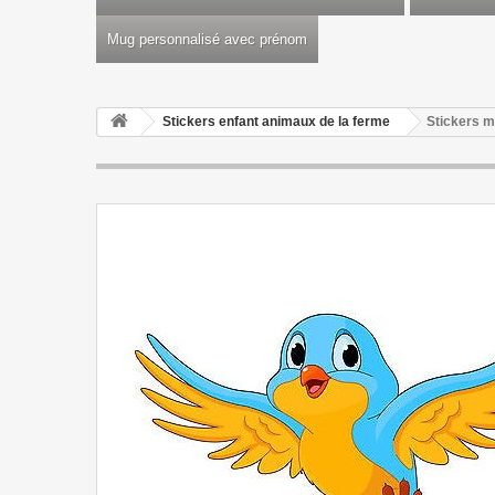
Mug personnalisé avec prénom
Stickers enfant animaux de la ferme
Stickers m