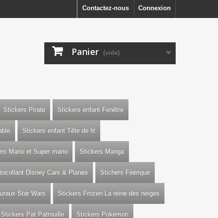
Contactez-nous
Connexion
Panier
(vide)
Stickers Pirate
Stickers enfant Fenêtre
able
Stickers enfant Tête de lit
ers Mario et Super mario
Stickers Manga
utocollant Disney Cars & Planes
Stichers Féérique
uraux Star Wars
Stickers Frozen La reine des neiges
Stickers Pat Patrouille
Stickers Pokemon