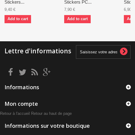
Stickers...
Stickers PC...
Sticke
9,40 €
7,90 €
6,90 €
Add to cart
Add to cart
Add 
Lettre d'informations
Informations
Mon compte
Retour à l'accueil
Retour au haut de page
Informations sur votre boutique