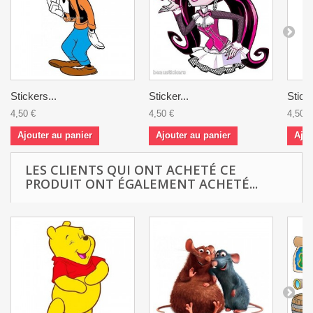
Stickers...
Sticker...
Sticke
4,50 €
4,50 €
4,50 €
Ajouter au panier
Ajouter au panier
Ajou
LES CLIENTS QUI ONT ACHETÉ CE
PRODUIT ONT ÉGALEMENT ACHETÉ...