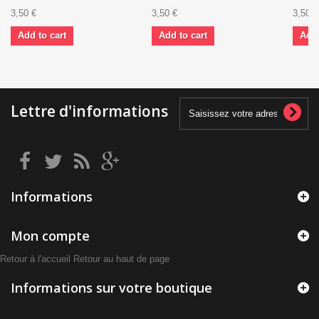
3,50 €
3,50 €
3,50 €
Add to cart
Add to cart
Add 
Lettre d'informations
Informations
Mon compte
Retour à l'accueil
Retour au haut de page
Informations sur votre boutique