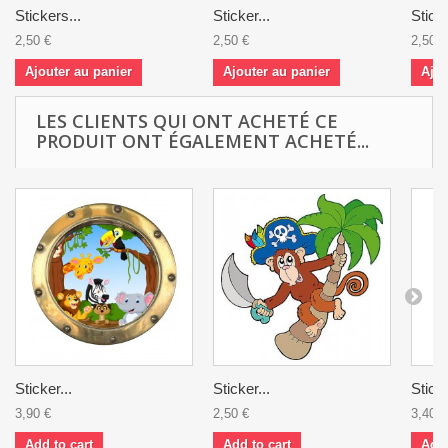
Stickers...
Sticker...
Sticke
2,50 €
2,50 €
2,50 €
Ajouter au panier
Ajouter au panier
Ajou
LES CLIENTS QUI ONT ACHETÉ CE
PRODUIT ONT ÉGALEMENT ACHETÉ...
Sticker...
Sticker...
Sticke
3,90 €
2,50 €
3,40 €
Add to cart
Add to cart
Add 