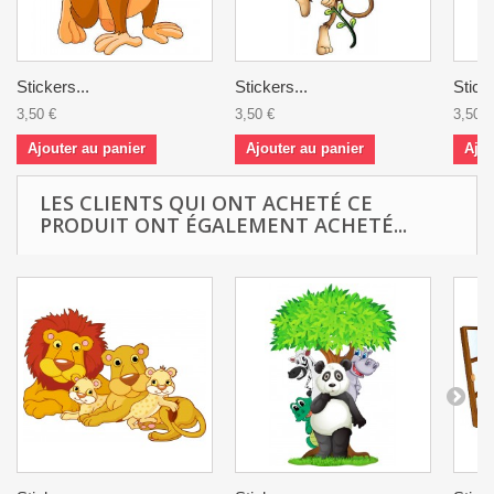
Stickers...
Stickers...
Sticke
3,50 €
3,50 €
3,50 €
Ajouter au panier
Ajouter au panier
Ajou
LES CLIENTS QUI ONT ACHETÉ CE
PRODUIT ONT ÉGALEMENT ACHETÉ...